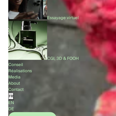
Essayage virtuel
CGI, 3D & FOOH
Conseil
Réalisations
Media
About
Contact
FR
EN
DE