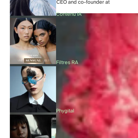
by
Dmytro Kornilov
,
CEO and co-founder at
FFFACE.ME
Contenu IA
Filtres RA
Phygital