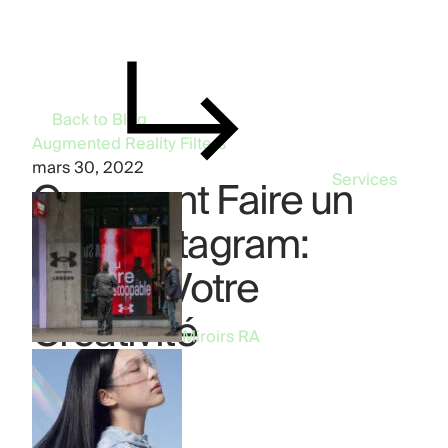
Back to Blog
Augmented Reality
Filters
mars 30, 2022
Services
Comment Faire un
Filtre Instagram:
Libérez Votre
Créativité
Miroirs RA