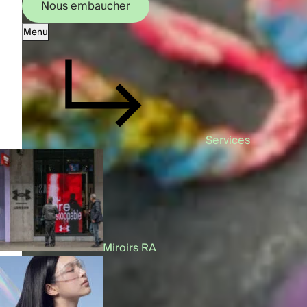
Nous embaucher
Menu
Nous embaucher
Services
Miroirs RA