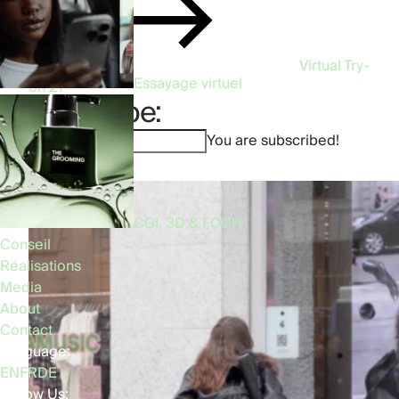
Virtual Try-
Essayage virtuel
on
21
Subscribe:
You are subscribed!
CGI, 3D & FOOH
Conseil
Réalisations
Media
About
Contact
Language:
EN
FR
DE
Follow Us: