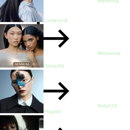
Marketing
47
Contenu IA
Metaverse
3
Filtres RA
Retail
24
Phygital