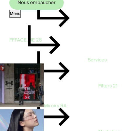
Nous embaucher
Menu
Nous embaucher
FFFACE.ME
28
Services
Filters
21
Miroirs RA