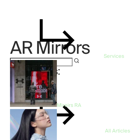
AR Mirrors
Services
Categories:
AR Mirrors
Miroirs RA
All Articles
96