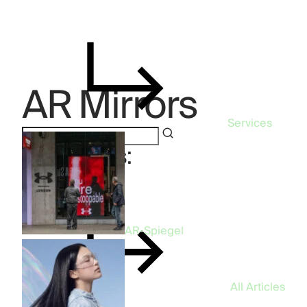
AR Mirrors
Services
Categories:
AR Mirrors
AR-Spiegel
All Articles
96