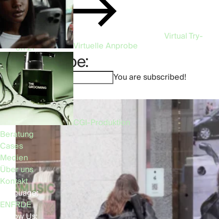
Virtual Try-
Virtuelle Anprobe
on
21
Subscribe:
You are subscribed!
CGI-Produktion
Beratung
Cases
Medien
Über uns
Kontakt
Language:
EN
FR
DE
Follow Us: