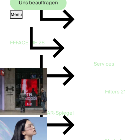
Uns beauftragen
Menu
Uns beauftragen
FFFACE.ME
28
Services
Filters
21
AR-Spiegel