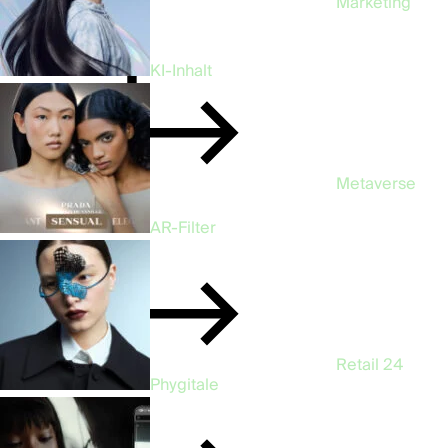
Marketing
47
KI-Inhalt
Metaverse
3
AR-Filter
Retail
24
Phygitale