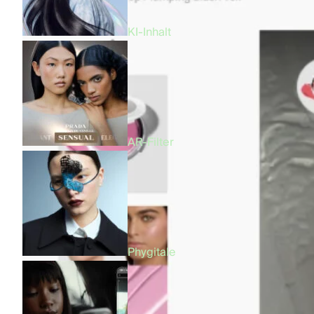
KI-Inhalt
AR-Filter
Phygitale