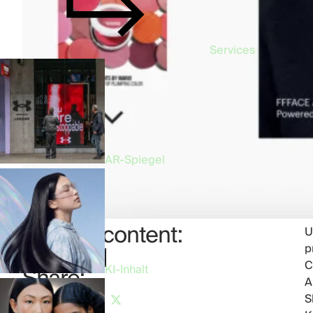
Services
AR-Spiegel
Table of content:
U
p
Table of content:
C
Share:
KI-Inhalt
A
S
Copied