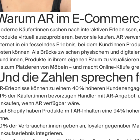
Warum AR im E-Commerce 
oderne Käufer:innen suchen nach interaktiven Erlebnissen, 
rodukte virtuell auszuprobieren, bevor sie kaufen. AR verwa
nternet in ein fesselndes Erlebnis, bei dem Kund:innen Pro
esten können. Als Brücke zwischen physischem und digitale
und:innen, Produkte in ihrem eigenen Raum zu visualisier
is zum Platzieren von Möbeln – und macht Online-Käufe grei
Und die Zahlen sprechen fü
R-Erlebnisse können zu einem 40 % höheren Kundenengag
1 % der Käufer:innen bevorzugen Händler mit AR-Angebot, 
inkaufen, wenn AR verfügbar wäre.
aut Shopify haben Produkte mit AR-Inhalten eine 94 % höhe
hne.
0 % der Verbraucher:innen geben an, loyaler gegenüber Mark
inkaufserlebnis integrieren.