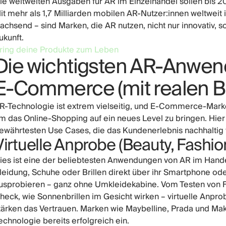
ie weltweiten Ausgaben für AR im Einzelhandel sollen bis 20
it mehr als 1,7 Milliarden mobilen AR-Nutzer:innen weltweit
achsend – sind Marken, die AR nutzen, nicht nur innovativ, s
ukunft.
ring deine Produkte zum Leben
Die wichtigsten AR-Anwen
E-Commerce (mit realen Be
R-Technologie ist extrem vielseitig, und E-Commerce-Marke
m das Online-Shopping auf ein neues Level zu bringen. Hier 
ewährtesten Use Cases, die das Kundenerlebnis nachhaltig
Virtuelle Anprobe (Beauty, Fashion,
ies ist eine der beliebtesten Anwendungen von AR im Hand
leidung, Schuhe oder Brillen direkt über ihr Smartphone o
usprobieren – ganz ohne Umkleidekabine. Vom Testen von 
heck, wie Sonnenbrillen im Gesicht wirken – virtuelle Anpr
tärken das Vertrauen. Marken wie Maybelline, Prada und Ma
echnologie bereits erfolgreich ein.