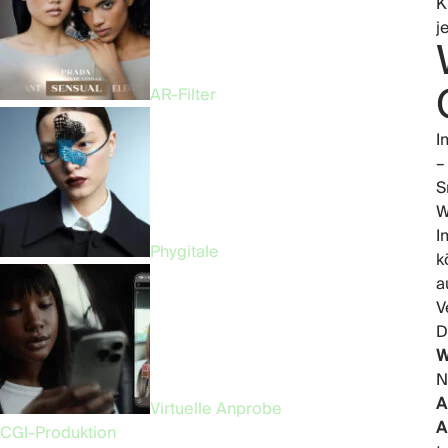
K
j
AR-Filter
I
–
S
W
I
Phygitale
k
a
V
D
W
N
A
Virtuelle Anprobe
A
CGI-Produktion