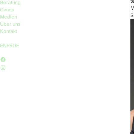
t
Beratung
M
Cases
S
Medien
Über uns
Kontakt
Language:
EN
FR
DE
Follow Us: