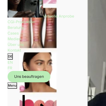
Virtuelle Anprobe
CGI-Produktion
Beratung
Cases
Medien
Über uns
Kontakt
DE
EN
FR
Uns beauftragen
Menu
Uns beauftragen