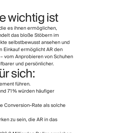
wichtig ist
die es ihnen ermöglichen,
ndelt das bloße Stöbern im
dukte selbstbewusst ansehen und
m Einkauf ermöglicht AR den
en – vom Anprobieren von Schuhen
fbarer und persönlicher.
r sich:
ement führen.
und 71 % würden häufiger
re Conversion-Rate als solche
en zu sein, die AR in das