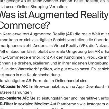
urz gesagt: AR ist keine Science-Fiction. Es ist Realität, es is
etzt unser Online-Shopping-Verhalten.
Was ist Augmented Reality
Commerce?
m Kern erweitert Augmented Reality (AR) die reale Welt mit d
 man kann es sich als digitale Schicht vorstellen, die über 
martphones sieht. Anders als Virtual Reality (VR), die Nutzer:
elt eintauchen lässt, bleibt die reale Umgebung bei AR erha
m E-Commerce ermöglicht AR den Kund:innen, Produkte in 3D
önnen sie drehen, skalieren und in ihrer eigenen Umgebung 
uf „In den Warenkorb“ prüfen, wie gut etwas passt. Es ist nich
ertrauen in die Kaufentscheidung.
ie wichtigsten AR-Formate im Onlinehandel sind:
ebbasierte AR:
Im Browser nutzbar, ohne App-Download – id
utzererfahrungen.
pp-basierte AR:
Meist leistungsfähiger und interaktiver, erfo
R-Filter in sozialen Medien:
Auf Plattformen wie Instagram o