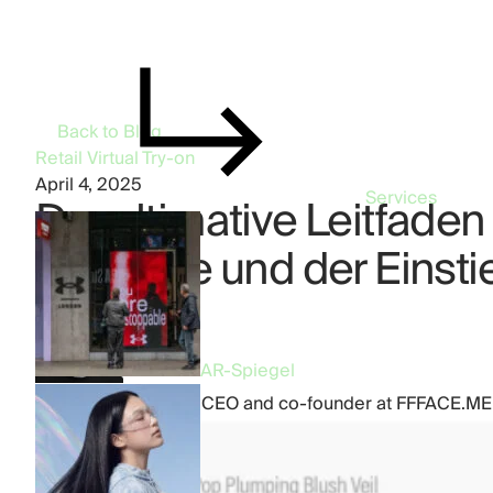
Back to Blog
Retail
Virtual Try-on
April 4, 2025
Services
Der ultimative Leitfade
Beispiele und der Einsti
AR-Spiegel
by
Dmytro Kornilov
,
CEO and co-founder at FFFACE.ME