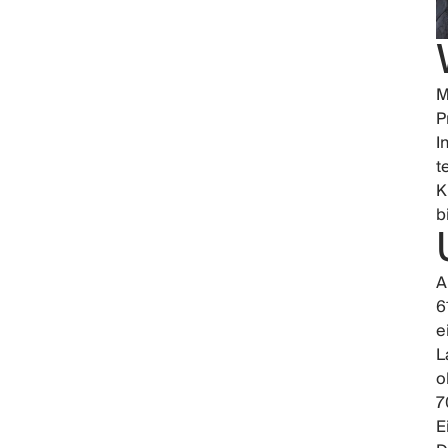
M
P
I
t
K
b
A
6
e
L
o
7
E