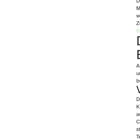
D
M
w
Z
B
A
u
b
D
K
a
C
s
T