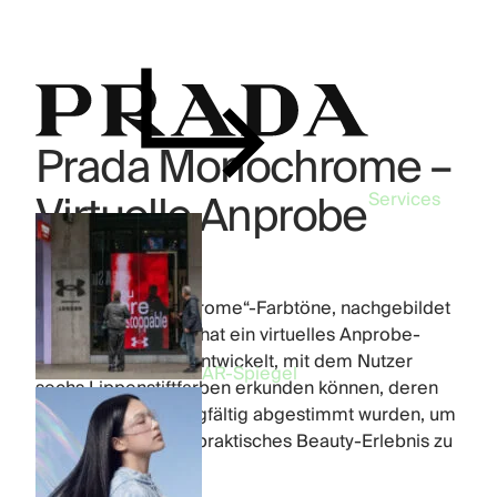
Prada Monochrome –
Virtuelle Anprobe
Services
Industry:
Beauty
Product:
AR-Filter
Die „Prada Monochrome“-Farbtöne, nachgebildet
mittels AR. FFFACE hat ein virtuelles Anprobe-
Erlebnis für TikTok entwickelt, mit dem Nutzer
AR-Spiegel
sechs Lippenstiftfarben erkunden können, deren
Farbübergänge sorgfältig abgestimmt wurden, um
ein natürliches und praktisches Beauty-Erlebnis zu
ermöglichen.