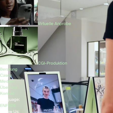
Virtuelle Anprobe
CGI-Produktion
Beratung
Cases
Medien
Über uns
Kontakt
Language:
EN
FR
DE
Follow Us: