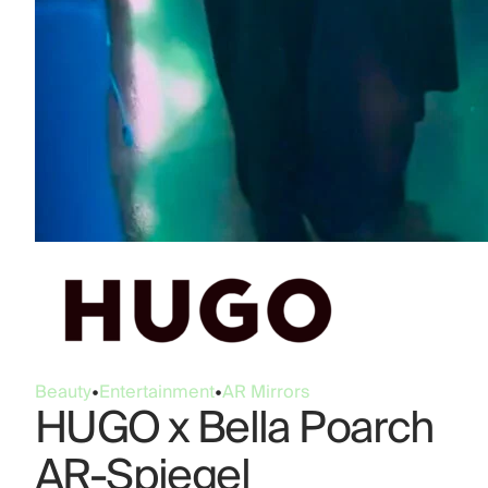
Beauty
•
Entertainment
•
AR Mirrors
HUGO x Bella Poarch
AR-Spiegel