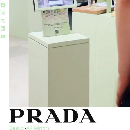
Beauty
•
AR Mirrors