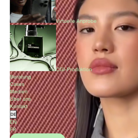
Virtuelle Anprobe
CGI-Produktion
Beratung
Cases
Medien
Über uns
Kontakt
DE
EN
FR