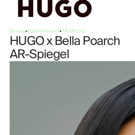
Beauty
•
Entertainment
•
AR Mirrors
HUGO x Bella Poarch
AR-Spiegel