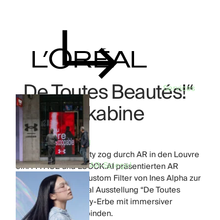
„De Toutes Beautés!“
Services
AR-Fotokabine
Industry:
Beauty
Product:
AR-Spiegel
Gegenwärtige Beauty zog durch AR in den Louvre
AR-Spiegel
ein. FFFACE und LOOOK.AI präsentierten AR
Mirrors und einen Custom Filter von Ines Alpha zur
Eröffnung der L’Oréal Ausstellung “De Toutes
Beautés!”, um Beauty-Erbe mit immersiver
Technologie zu verbinden.