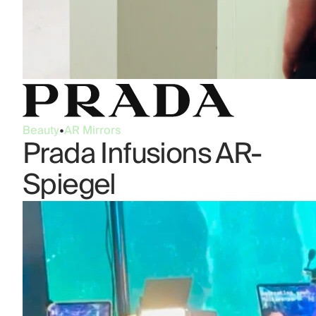
Beauty
•
AR Mirrors
Prada Infusions AR-
Spiegel