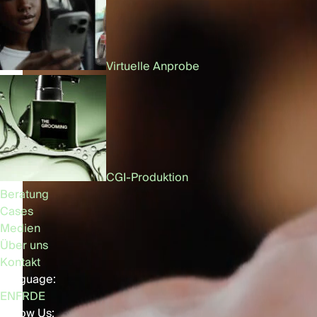
Virtuelle Anprobe
CGI-Produktion
Beratung
Cases
Medien
Über uns
Kontakt
Language:
EN
FR
DE
Follow Us: