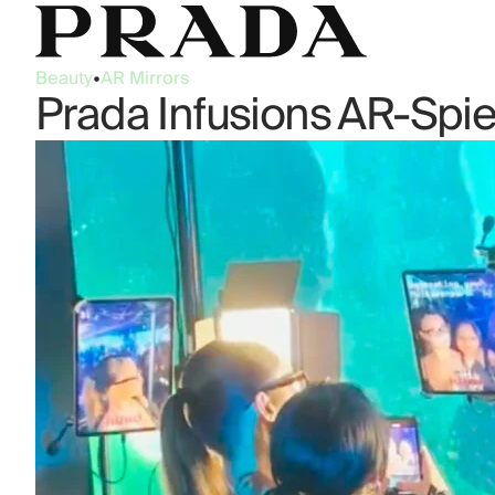
Beauty
•
AR Mirrors
Prada Infusions AR-Spi