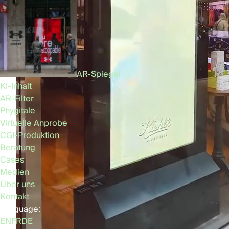
AR-Spiegel
KI-Inhalt
AR-Filter
Phygitale
Virtuelle Anprobe
CGI-Produktion
Beratung
Cases
Medien
Über uns
Kontakt
Language:
EN
FR
DE