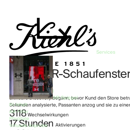
Services
Kiehl’s AR-Schaufenste
Industry:
Beauty
Product:
AR-Spiegel
AR-Spiegel
Skincare Discovery begann, bevor Kund den Store betrat
KI-Inhalt
Sekunden analysierte, Passanten anzog und sie zu einer
3118
AR-Filter
Wechselwirkungen
Phygitale
17 Stunden
Aktivierungen
Virtuelle Anprobe