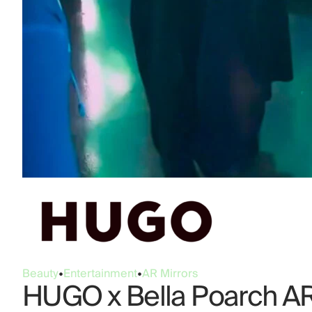
Beauty
•
Entertainment
•
AR Mirrors
HUGO x Bella Poarch A