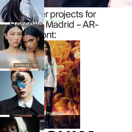
Our other projects for
Bershka Madrid – AR-
KI-Inhalt
Ladenfront:
AR-Filter
Phygitale