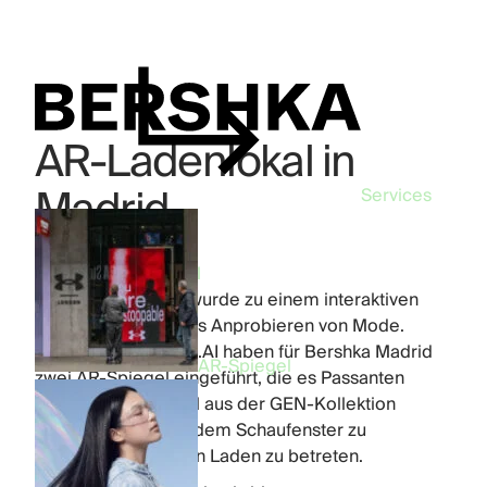
AR-Ladenlokal in
Madrid
Services
Industry:
Fashion
Product:
AR-Spiegel
Ein Flagship-Store wurde zu einem interaktiven
Erlebnis rund um das Anprobieren von Mode.
FFFACE und LOOOK.AI haben für Bershka Madrid
AR-Spiegel
zwei AR-Spiegel eingeführt, die es Passanten
ermöglichen, Artikel aus der GEN-Kollektion
anzuprobieren, mit dem Schaufenster zu
interagieren und den Laden zu betreten.