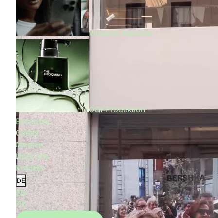
Virtuelle Anprobe
CGI-Produktion
Beratung
Cases
Medien
Über uns
Kontakt
DE
EN
FR