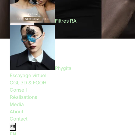
Filtres RA
Phygital
Essayage virtuel
CGI, 3D & FOOH
Conseil
Réalisations
Media
About
Contact
FR
EN