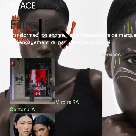
Filtres RA
Transformez vos abonnés en ambassadeurs de marque g
de l’engagement, du partage et de la viralité.
Services
Miroirs RA
Contenu IA