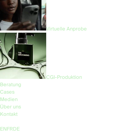
Virtuelle Anprobe
CGI-Produktion
Beratung
Cases
Medien
Über uns
Kontakt
Language:
EN
FR
DE
Follow Us: