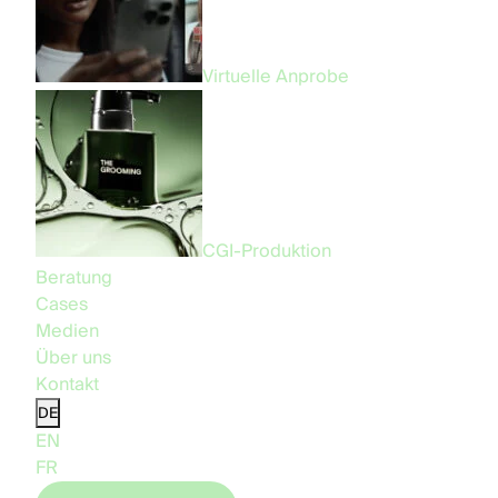
Virtuelle Anprobe
CGI-Produktion
Beratung
Cases
Medien
Über uns
Kontakt
DE
EN
FR