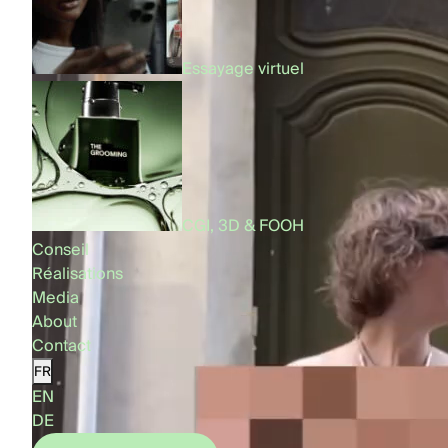
Essayage virtuel
CGI, 3D & FOOH
Conseil
Réalisations
Media
About
Contact
FR
EN
DE