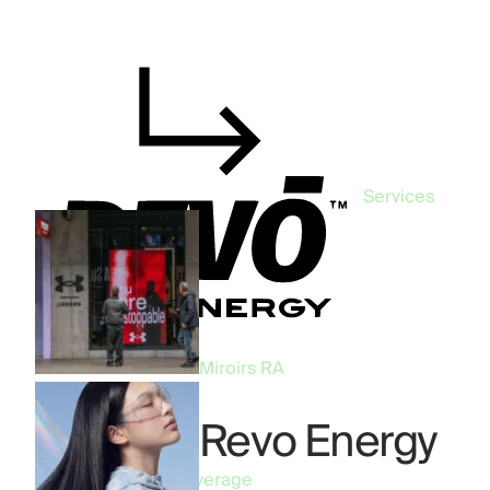
Services
Miroirs RA
Filtre AR Revo Energy
Industry:
Food & Beverage