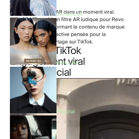
Product:
Filtres RA
Énergie, attitude et AR dans un moment viral.
Contenu IA
FFFACE.ME a créé un filtre AR ludique pour Revo
Energy Drink, transformant le contenu de marque
en expérience interactive pensée pour la
découverte et le partage sur TikTok.
Activation TikTok
Engagement viral
Filtres RA
Partage social
Phygital