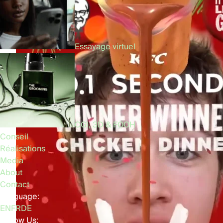
Essayage virtuel
CGI, 3D & FOOH
Conseil
Réalisations
Media
About
Contact
Language:
EN
FR
DE
Follow Us: