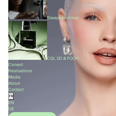
Essayage virtuel
CGI, 3D & FOOH
Conseil
Réalisations
Media
About
Contact
FR
EN
DE