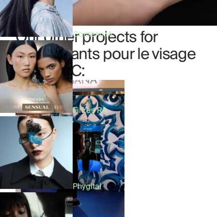
Our other projects for
Contenu IA
Autocollants pour le visage
D&G NFC:
Filtres RA
Phygital