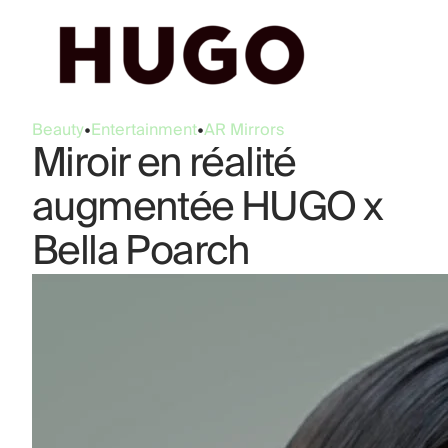
Beauty
•
Entertainment
•
AR Mirrors
Miroir en réalité
augmentée HUGO x
Bella Poarch