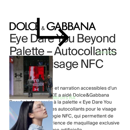
Eye Dare You Beyond
Palette – Autocollants
Services
pour le visage NFC
Industry:
Beauty
Product:
Phygital
Beauté, technologie et narration accessibles d'un
simple geste. FFFACE a aidé Dolce&Gabbana
Miroirs RA
Beauty à donner vie à la palette « Eye Dare You
Beyond » grâce à des autocollants pour le visage
dotés de la technologie NFC, qui permettent de
découvrir une expérience de maquillage exclusive